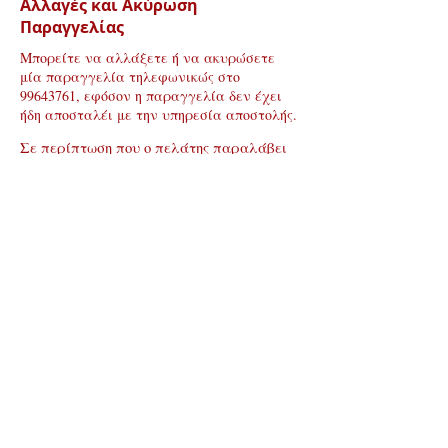
Αλλαγές και Ακύρωση
Παραγγελίας
Μπορείτε να αλλάξετε ή να ακυρώσετε
μία παραγγελία τηλεφωνικώς στο
99643761
, εφόσον η παραγγελία δεν έχει
ήδη αποσταλέι με την υπηρεσία αποστολής.
Σε περίπτωση που ο πελάτης παραλάβει
λανθασμένη παραγγελία (λάθος αριθμός
προϊόντων, λάθος προϊόν), τότε η
Εταιρεία επωμίζεται τα έξοδα επιστροφής
προιόντων όπως και επαναποστολής των
σωστών προιόντων, όταν και μετά απο
έλεγχο της Εταιρείας στα επιστραφέντα,
διαπιστωθεί λάθος στην παραγγελία του
Πελάτη
4
Ασφάλεια Online Συναλλαγών
Η ιστοσελίδα μας, καθόλη την διάρκεια της
πλοήγησης σας και κατά την διάρκεια των